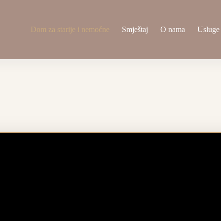
Dom za starije i nemoćne
Smještaj
O nama
Usluge