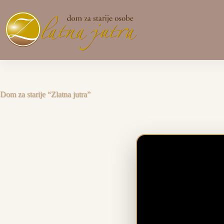
Preskoči
na
sadržaj
Dom za starije “Zlatna jutra”