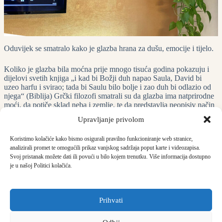
Oduvijek se smatralo kako je glazba hrana za dušu, emocije i tijelo.
Koliko je glazba bila moćna prije mnogo tisuća godina pokazuju i
dijelovi svetih knjiga „i kad bi Božji duh napao Saula, David bi
uzeo harfu i svirao; tada bi Saulu bilo bolje i zao duh bi odlazio od
njega“ (Biblija) Grčki filozofi smatrali su da glazba ima natprirodne
moći, da potiče sklad neba i zemlje, te da predstavlja neopisiv način
uživanja. Drevni Hebreji primjenjivali su glazbu u mnogim
Upravljanje privolom
slučajevima tjelesnih i duševnih oboljenja. Današnja istraživanja
pokazuju da ona pomaže u harmonizaciji čitavog tijela, te da ima
Koristimo kolačiće kako bismo osigurali pravilno funkcioniranje web stranice,
terapijsku ulogu. Muzikoterapija je usmjerena na razvijanje
analizirali promet te omogućili prikaz vanjskog sadržaja poput karte i videozapisa.
potencijala i ponovnog vračanja sposobnosti pojedincima da bi
Svoj pristanak možete dati ili povući u bilo kojem trenutku. Više informacija dostupno
mogli kvalitetnije živjeti…
je u našoj Politici kolačića.
Dom Zlatna jutra
Prihvati