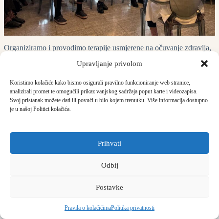
Organiziramo i provodimo terapije usmjerene na očuvanje zdravlja,
pokretljivosti i kvalitete života uz stalnu suradnju sa zdravstvenim
Upravljanje privolom
stručnjacima.
Koristimo kolačiće kako bismo osigurali pravilno funkcioniranje web stranice,
analizirali promet te omogućili prikaz vanjskog sadržaja poput karte i videozapisa.
Svoj pristanak možete dati ili povući u bilo kojem trenutku. Više informacija dostupno
je u našoj Politici kolačića.
Prihvati
Odbij
Copyright © 2026 -
Dom za starije Zlatna jutra
|
Politika
Postavke
privatnosti
|
Kolačići
Sisačka cesta IV. odvojak 18 B, Čehi, 10020 Zagreb |
kontakt@dom-
Pravila o kolačićima
Politika privatnosti
zlatnajutra.hr