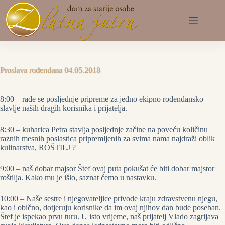
Preskoči
na
sadržaj
Proslava rođendana 04.05.2018
8:00 – rade se posljednje pripreme za jedno ekipno rođendansko
slavlje naših dragih korisnika i prijatelja.
8:30 – kuharica Petra stavlja posljednje začine na poveću količinu
raznih mesnih poslastica pripremljenih za svima nama najdraži oblik
kulinarstva, ROŠTILJ ?
9:00 – naš dobar majsor Štef ovaj puta pokušat će biti dobar majstor
roštilja. Kako mu je išlo, saznat ćemo u nastavku.
10:00 – Naše sestre i njegovateljice privode kraju zdravstvenu njegu,
kao i obično, dotjeruju korisnike da im ovaj njihov dan bude poseban.
Štef je ispekao prvu turu. U isto vrijeme, naš prijatelj Vlado zagrijava