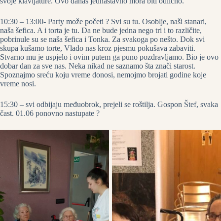
svoje klavijature. Ovo danas jednastavno mora biti odlično.
10:30 – 13:00- Party može početi ? Svi su tu. Osoblje, naši stanari,
naša šefica. A i torta je tu. Da ne bude jedna nego tri i to različite,
pobrinule su se naša šefica i Tonka. Za svakoga po nešto. Dok svi
skupa kušamo torte, Vlado nas kroz pjesmu pokušava zabaviti.
Stvarno mu je uspjelo i ovim putem ga puno pozdravljamo. Bio je ovo
dobar dan za sve nas. Neka nikad ne saznamo šta znači starost.
Spoznajmo sreću koju vreme donosi, nemojmo brojati godine koje
vreme nosi.
15:30 – svi odbijaju međuobrok, prejeli se roštilja. Gospon Štef, svaka
čast. 01.06 ponovno nastupate ?