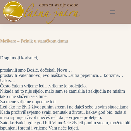
Preskoči
na
sadržaj
Maškare – Fašnik u staračkom domu
Dragi moji korisnici,
proslavili smo Božić, dočekali Novu…
proslavili Valentinovo, evo maškara…sutra pepelnica… korizma…
Uskrs…
Često čujem vrijeme leti…vrijeme je proletjelo.
Nikada mi to nije sijelo, malo sam se zamislila i zaključila ne mislim
tako i ne slažem se s time.
Za mene vrijeme uopće ne leti.
Leti ako ne živiš život punim srcem i ne daješ sebe u svim situacijama.
Kada proživiš svjesno svaki trenutak u životu, kakav god bio, tada si
imao ispunjen život i nećeš reći da je vrijeme proletjelo.
Zato korisnici, gdje god bili Vi možete živjeti punim srcem, možete biti
ispunjeni i sretni i vrijeme Vam neće letjeti.