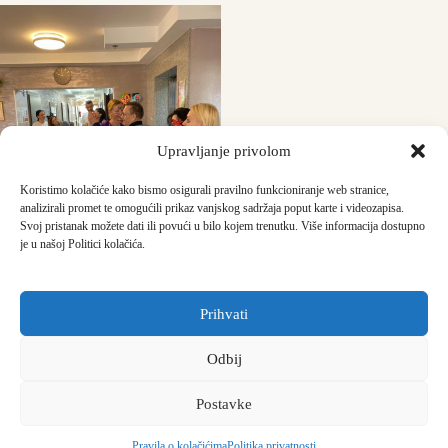
Upravljanje privolom
Koristimo kolačiće kako bismo osigurali pravilno funkcioniranje web stranice,
analizirali promet te omogućili prikaz vanjskog sadržaja poput karte i videozapisa.
Svoj pristanak možete dati ili povući u bilo kojem trenutku. Više informacija dostupno
je u našoj Politici kolačića.
Prihvati
Odbij
Copyright © 2026 -
Dom za starije Zlatna jutra
|
Politika
Postavke
privatnosti
|
Kolačići
Sisačka cesta IV. odvojak 18 B, Čehi, 10020 Zagreb |
kontakt@dom-
Pravila o kolačićima
Politika privatnosti