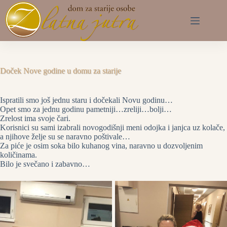
Preskoči
na
sadržaj
Doček Nove godine u domu za starije
Ispratili smo još jednu staru i dočekali Novu godinu…
Opet smo za jednu godinu pametniji…zreliji…bolji…
Zrelost ima svoje čari.
Korisnici su sami izabrali novogodišnji meni odojka i janjca uz kolače,
a njihove želje su se naravno poštivale…
Za piće je osim soka bilo kuhanog vina, naravno u dozvoljenim
količinama.
Bilo je svečano i zabavno…