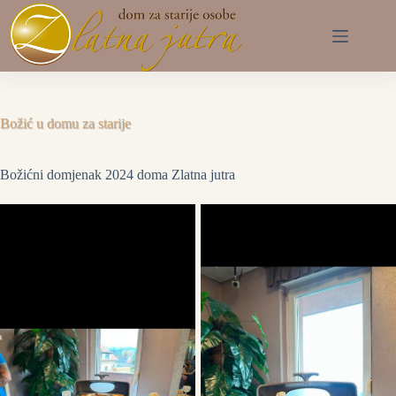
Preskoči
na
sadržaj
Božić u domu za starije
Božićni domjenak 2024 doma Zlatna jutra