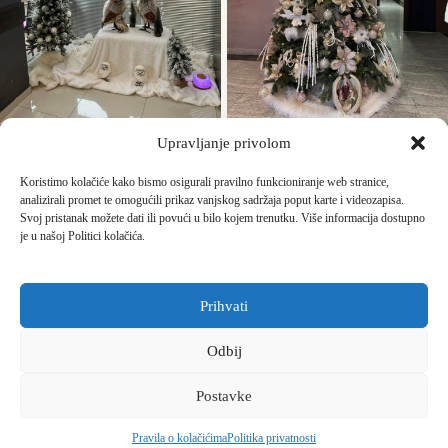
Upravljanje privolom
Koristimo kolačiće kako bismo osigurali pravilno funkcioniranje web stranice,
analizirali promet te omogućili prikaz vanjskog sadržaja poput karte i videozapisa.
Svoj pristanak možete dati ili povući u bilo kojem trenutku. Više informacija dostupno
je u našoj Politici kolačića.
Prihvati
Odbij
Copyright © 2026 -
Dom za starije Zlatna jutra
|
Politika
Postavke
privatnosti
|
Kolačići
Sisačka cesta IV. odvojak 18 B, Čehi, 10020 Zagreb |
kontakt@dom-
Pravila o kolačićima
Politika privatnosti