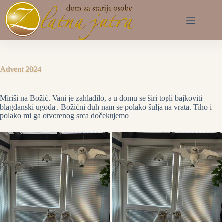
Preskoči
na
sadržaj
Advent 2024
Miriši na Božić. Vani je zahladilo, a u domu se širi topli bajkoviti
blagdanski ugođaj. Božićni duh nam se polako šulja na vrata. Tiho i
polako mi ga otvorenog srca dočekujemo