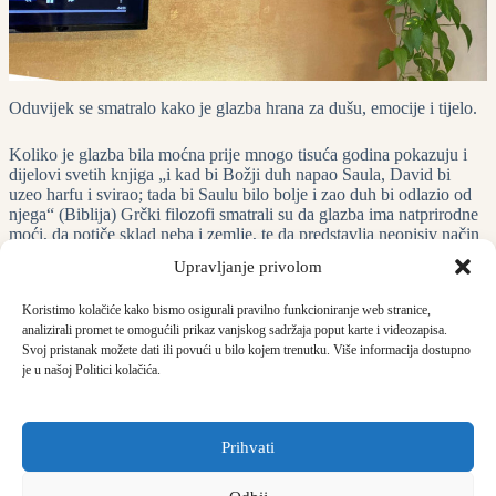
Oduvijek se smatralo kako je glazba hrana za dušu, emocije i tijelo.
Koliko je glazba bila moćna prije mnogo tisuća godina pokazuju i
dijelovi svetih knjiga „i kad bi Božji duh napao Saula, David bi
uzeo harfu i svirao; tada bi Saulu bilo bolje i zao duh bi odlazio od
njega“ (Biblija) Grčki filozofi smatrali su da glazba ima natprirodne
moći, da potiče sklad neba i zemlje, te da predstavlja neopisiv način
uživanja. Drevni Hebreji primjenjivali su glazbu u mnogim
Upravljanje privolom
slučajevima tjelesnih i duševnih oboljenja. Današnja istraživanja
pokazuju da ona pomaže u harmonizaciji čitavog tijela, te da ima
Koristimo kolačiće kako bismo osigurali pravilno funkcioniranje web stranice,
terapijsku ulogu. Muzikoterapija je usmjerena na razvijanje
analizirali promet te omogućili prikaz vanjskog sadržaja poput karte i videozapisa.
potencijala i ponovnog vračanja sposobnosti pojedincima da bi
Svoj pristanak možete dati ili povući u bilo kojem trenutku. Više informacija dostupno
mogli kvalitetnije živjeti…
je u našoj Politici kolačića.
Dom Zlatna jutra
Prihvati